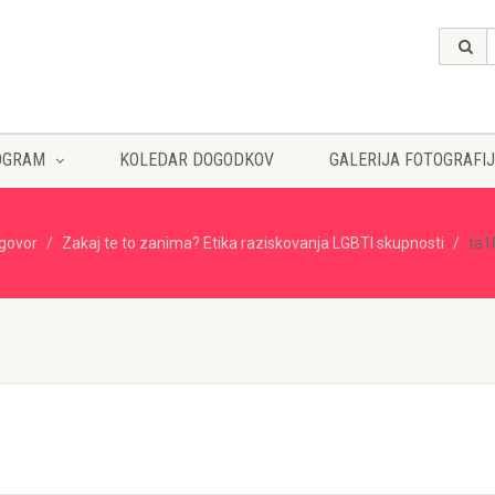
OGRAM
KOLEDAR DOGODKOV
GALERIJA FOTOGRAFIJ
govor
Zakaj te to zanima? Etika raziskovanja LGBTI skupnosti
ta1