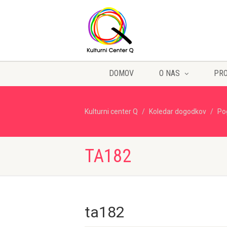
DOMOV
O NAS
PR
Kulturni center Q
Koledar dogodkov
Po
TA182
ta182