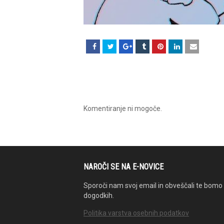
Komentiranje ni mogoče.
NAROČI SE NA E-NOVICE
Sporoči nam svoj email in obveščali te bomo 
dogodkih.
Politika varstva osebnih podatkov