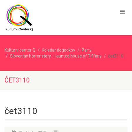
Kulturni center Q
Koledar dogodkov
Party
Slovenian horror story : Haunted house of Tiffany
čet3110
ČET3110
čet3110