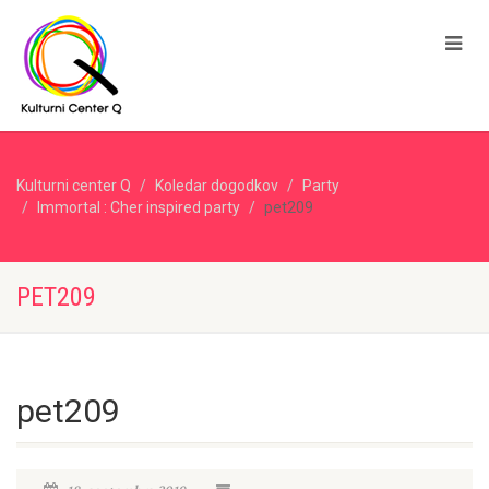
Kulturni center Q
Koledar dogodkov
Party
Immortal : Cher inspired party
pet209
PET209
pet209