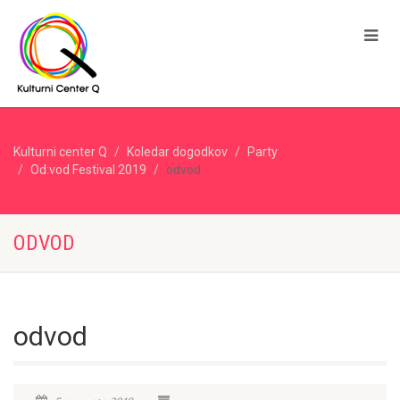
Kulturni center Q
Koledar dogodkov
Party
Od:vod Festival 2019
odvod
ODVOD
odvod