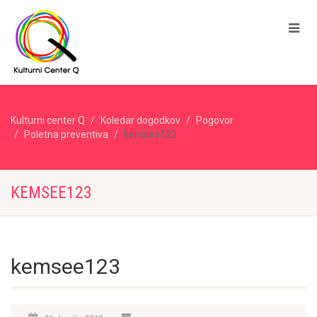
Kulturni center Q
Koledar dogodkov
Pogovor
Poletna preventiva
kemsee123
KEMSEE123
kemsee123