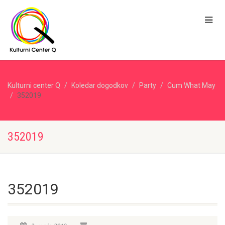
Kulturni center Q
Koledar dogodkov
Party
Cum What May
352019
352019
352019