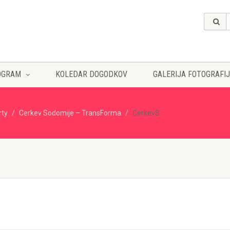
OGRAM
KOLEDAR DOGODKOV
GALERIJA FOTOGRAFIJ
rty
Cerkev Sodomije – TransForma
CerkevS