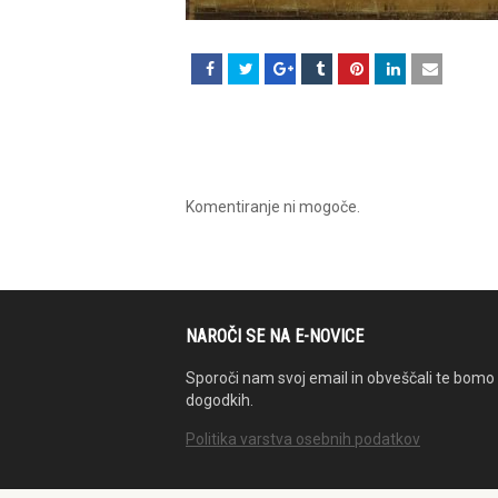
Komentiranje ni mogoče.
NAROČI SE NA E-NOVICE
Sporoči nam svoj email in obveščali te bomo 
dogodkih.
Politika varstva osebnih podatkov