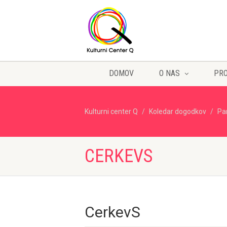
DOMOV
O NAS
PR
Kulturni center Q
Koledar dogodkov
Pa
CERKEVS
CerkevS