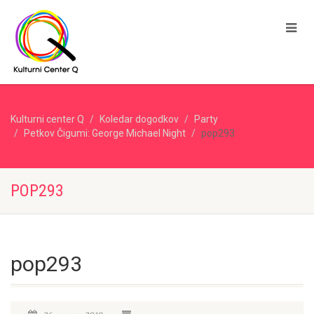
Kulturni center Q
Koledar dogodkov
Party
Petkov Čigumi: George Michael Night
pop293
POP293
pop293