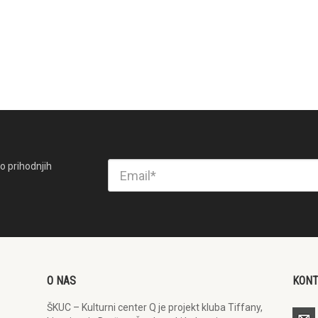
o prihodnjih
O NAS
KON
ŠKUC – Kulturni center Q je projekt kluba Tiffany,