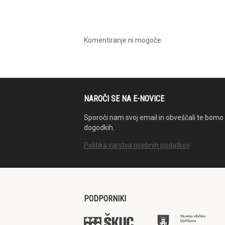
Komentiranje ni mogoče.
NAROČI SE NA E-NOVICE
Sporoči nam svoj email in obveščali te bomo 
dogodkih.
Politika varstva osebnih podatkov
PODPORNIKI