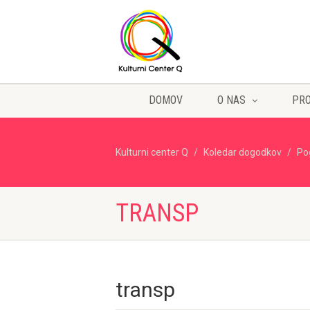
DOMOV
O NAS
PR
Kulturni center Q
Koledar dogodkov
Po
TRANSP
transp