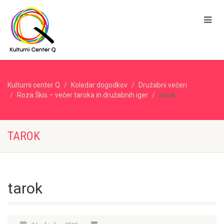
Kulturni center Q
Koledar dogodkov
Družabni večeri
Roza Škis – večer taroka in družabnih iger
tarok
TAROK
tarok