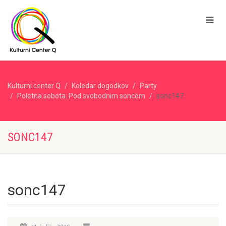
Kulturni center Q
Koledar dogodkov
Party
Poletna sobota: Pod svobodnim soncem
sonc147
SONC147
sonc147