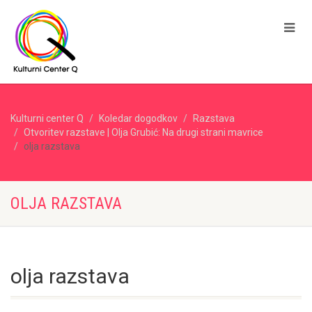
Kulturni center Q
Koledar dogodkov
Razstava
Otvoritev razstave | Olja Grubić: Na drugi strani mavrice
olja razstava
OLJA RAZSTAVA
olja razstava