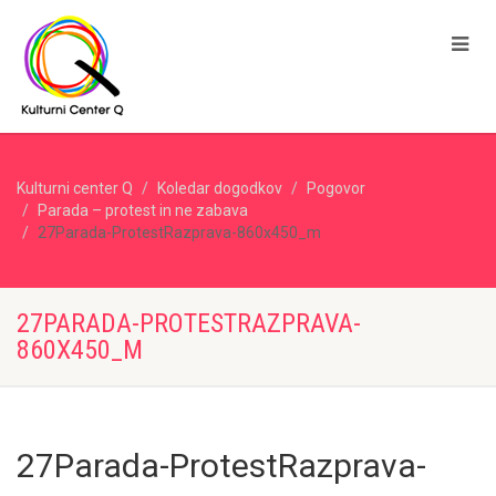
Kulturni center Q
Koledar dogodkov
Pogovor
Parada – protest in ne zabava
27Parada-ProtestRazprava-860x450_m
27PARADA-PROTESTRAZPRAVA-
860X450_M
27Parada-ProtestRazprava-