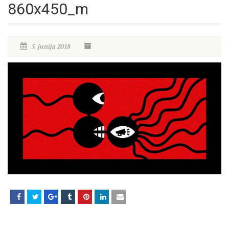
860x450_m
5. junija 2018