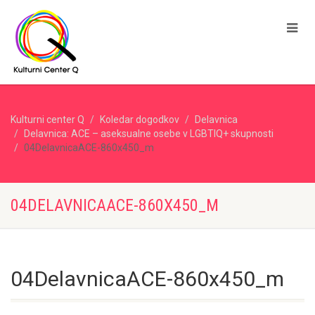
Kulturni center Q
Koledar dogodkov
Delavnica
Delavnica: ACE – aseksualne osebe v LGBTIQ+ skupnosti
04DelavnicaACE-860x450_m
04DELAVNICAACE-860X450_M
04DelavnicaACE-860x450_m