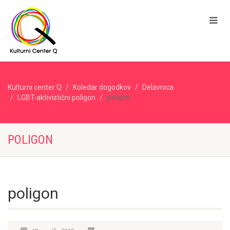
Kulturni center Q
Koledar dogodkov
Delavnica
LGBT-aktivistični poligon
poligon
POLIGON
poligon