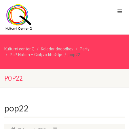
Kulturni center Q
Koledar dogodkov
Party
PoP Nation – Gibljivo tihožitje
pop22
POP22
pop22