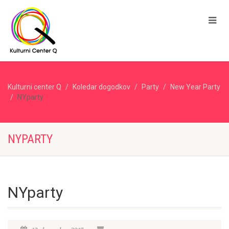
Kulturni center Q
Koledar dogodkov
Party
New Year Party
NYparty
NYPARTY
NYparty