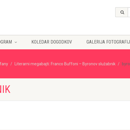
OGRAM
KOLEDAR DOGODKOV
GALERIJA FOTOGRAFIJ
ffany
Literarni megabajti: Franco Buffoni – Byronov služabnik
byro
IK