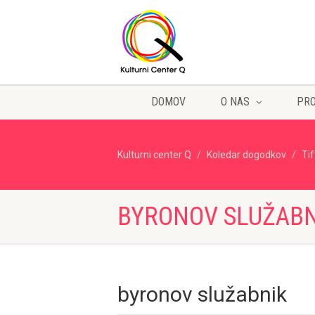
DOMOV
O NAS
PR
Kulturni center Q
Koledar dogodkov
Ti
BYRONOV SLUŽABN
byronov služabnik