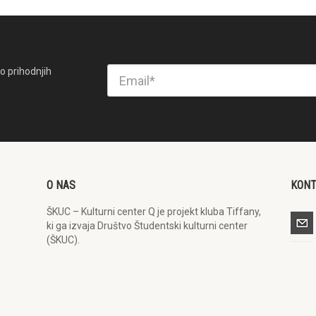
o prihodnjih
O NAS
KON
ŠKUC – Kulturni center Q je projekt kluba Tiffany,
ki ga izvaja Društvo Študentski kulturni center
(ŠKUC).