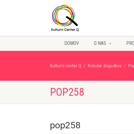
DOMOV
O NAS
PR
Kulturni center Q
Koledar dogodkov
Pa
POP258
pop258