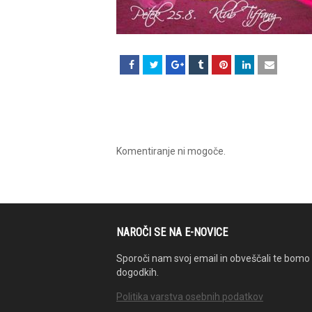
Komentiranje ni mogoče.
NAROČI SE NA E-NOVICE
Sporoči nam svoj email in obveščali te bomo 
dogodkih.
Politika varstva osebnih podatkov