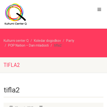
Kulturni center Q
Koledar dogodkov
Party
POP Nation – Dan mladosti
tifla2
TIFLA2
tifla2