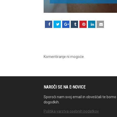
Komentiranje ni mogoče.
NAROČI SE NA E-NOVICE
Sporoči nam svoj email in obveščali te bomo 
dogodkih.
Politika varstva osebnih podatkov