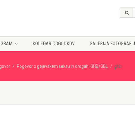
OGRAM
KOLEDAR DOGODKOV
GALERIJA FOTOGRAFIJ
govor
Pogovor o gejevskem seksu in drogah: GHB/GBL
ghb