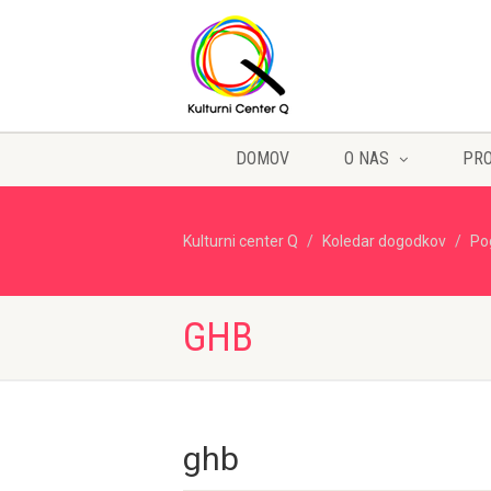
DOMOV
O NAS
PR
Kulturni center Q
Koledar dogodkov
Po
GHB
ghb