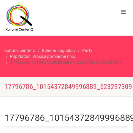
Kulturni center Q
Koledar dogodkov
Party
Pop Nation: Vročica pomladne noči
17796786_10154372849996889_623297309657510999_n
17796786_10154372849996889_623297309
17796786_1015437284999688