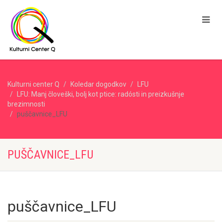
Kulturni center Q
Koledar dogodkov
LFU
LFU: Manj človeški, bolj kot ptice: radósti in preizkušnje
brezimnosti
puščavnice_LFU
PUŠČAVNICE_LFU
puščavnice_LFU