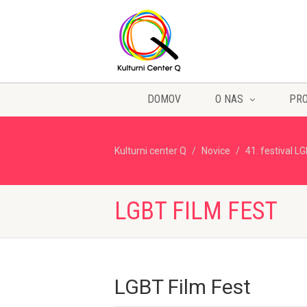
DOMOV
O NAS
PR
Kulturni center Q
Novice
41. festival L
LGBT FILM FEST
LGBT Film Fest