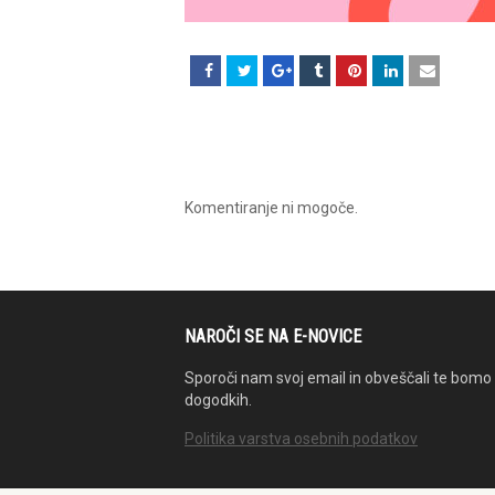
Komentiranje ni mogoče.
NAROČI SE NA E-NOVICE
Sporoči nam svoj email in obveščali te bomo 
dogodkih.
Politika varstva osebnih podatkov