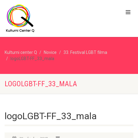
Kulturni center Q
Novice
33. Festival LGBT filma
logoLGBT-FF_33_mala
LOGOLGBT-FF_33_MALA
logoLGBT-FF_33_mala