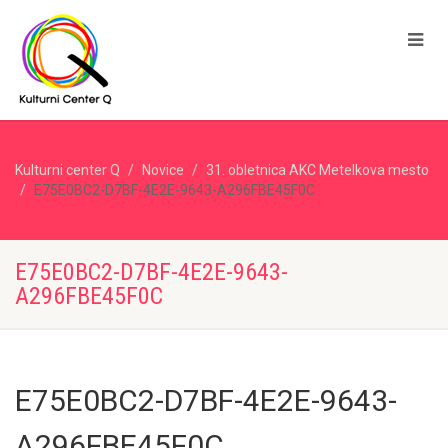
Kulturni center Q
Novice
31. obletnica AKC Metelkova mesto
E75E0BC2-D7BF-4E2E-9643-A296FBE45F0C
E75E0BC2-D7BF-4E2E-9643-
A296FBE45F0C
E75E0BC2-D7BF-4E2E-9643-
A296FBE45F0C