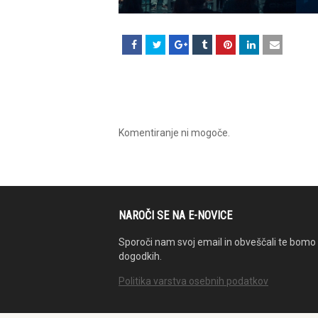
Komentiranje ni mogoče.
NAROČI SE NA E-NOVICE
Sporoči nam svoj email in obveščali te bomo 
dogodkih.
Politika varstva osebnih podatkov