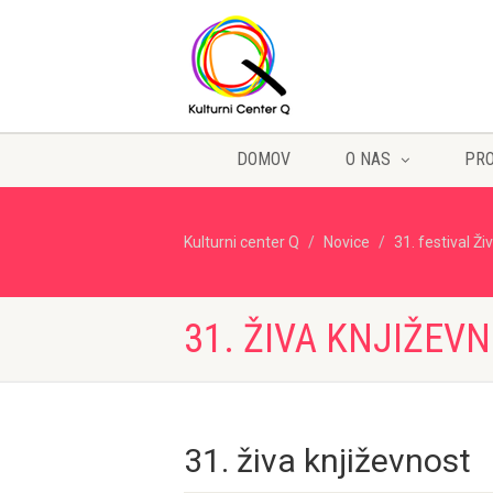
DOMOV
O NAS
PR
Kulturni center Q
Novice
31. festival Ži
31. ŽIVA KNJIŽEV
31. živa književnost