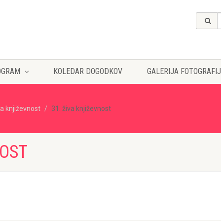
OGRAM
KOLEDAR DOGODKOV
GALERIJA FOTOGRAFIJ
va književnost
31. živa književnost
NOST