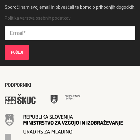
Sporoči nam svoj email in obveščali te bomo o prihodnjih dogodkih.
Politika varstva osebnih podatkov
PODPORNIKI